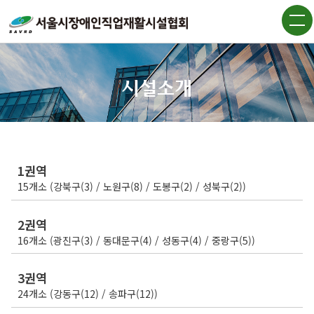
자유게시
보도자료
조직도
판
질문과
협회CI
갤러리
답변
시설소개
(Q&A)
홍보대사
온라인
교육신청
자주묻는
질문
찾아오시
(FAQ)
1권역
는 길
15개소 (강북구(3) / 노원구(8) / 도봉구(2) / 성북구(2))
2권역
16개소 (광진구(3) / 동대문구(4) / 성동구(4) / 중랑구(5))
3권역
24개소 (강동구(12) / 송파구(12))